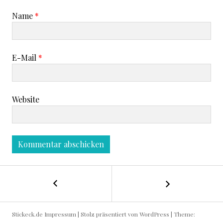
Name
*
E-Mail
*
Website
←
B
T
E
i
Stickeck.de
Impressum
|
Stolz präsentiert von WordPress
|
Theme:
e