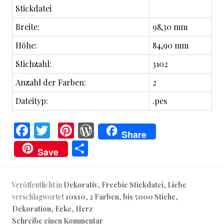
Stickdatei
Breite:
98,30 mm
Höhe:
84,90 mm
Stichzahl:
3102
Anzahl der Farben:
2
Dateityp:
.pes
F
T
Pi
W
Share
a
w
nt
o
T
Save
ce
it
er
r
ei
b
te
es
d
le
Veröffentlicht in
Dekorativ
,
Freebie Stickdatei
,
Liebe
o
r
t
P
n
verschlagwortet
10x10
,
2 Farben
,
bis 5000 Stiche
,
o
re
Dekoration
,
Ecke
,
Herz
Schreibe einen Kommentar