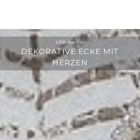
l
t
e
n
6 Februar 2017
DEKORATIVE ECKE MIT
HERZEN