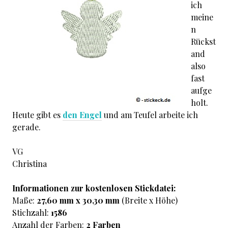
ich
meine
n
Rückst
and
also
fast
aufge
holt.
Heute gibt es
den Engel
und am Teufel arbeite ich
gerade.
VG
Christina
Informationen zur kostenlosen Stickdatei:
Maße:
27,60 mm x 30,30 mm
(Breite x Höhe)
Stichzahl:
1586
Anzahl der Farben:
2 Farben