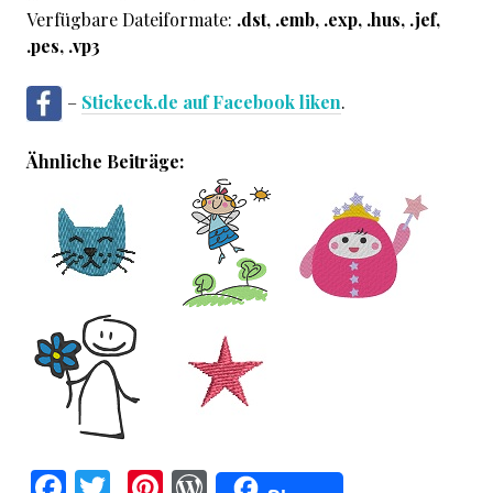
Verfügbare Dateiformate:
.dst, .emb, .exp, .hus, .jef,
.pes, .vp3
–
Stickeck.de auf Facebook liken
.
Ähnliche Beiträge:
F
T
Pi
W