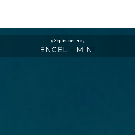
l
t
e
n
9 September 2017
ENGEL – MINI