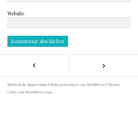
Website
←
B
H
E
ä
Stickeck.de
Impressum
|
Stolz präsentiert von WordPress
|
Theme:
s
I
Cubic von
WordPress.com
.
c
h
T
e
n
R
m
i
A