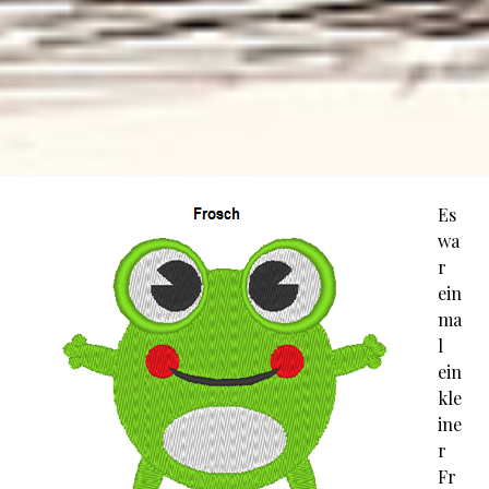
Es
wa
r
ein
ma
l
ein
kle
ine
r
Fr