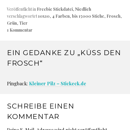
b
te
es
d
le
Veröffentlicht in
Freebie Stickdatei
,
Niedlich
o
r
t
P
n
verschlagwortet
10x10
,
4 Farben
,
bis 15000 Stiche
,
Frosch
,
o
re
Grün
,
Tier
k
ss
1 Kommentar
EIN GEDANKE ZU „
KÜSS DEN
FROSCH
“
Pingback:
Kleiner Pilz – Stickeck.de
SCHREIBE EINEN
KOMMENTAR
Deine E-Mail-Adresse wird nicht veröffentlicht.