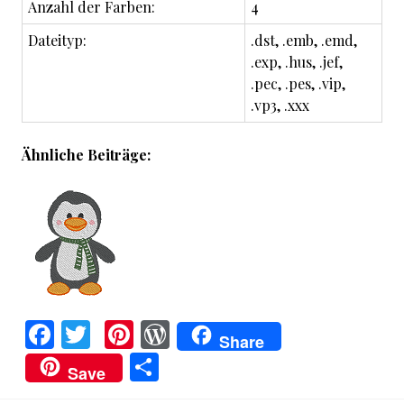
Anzahl der Farben:
4
Dateityp:
.dst, .emb, .emd,
.exp, .hus, .jef,
.pec, .pes, .vip,
.vp3, .xxx
Ähnliche Beiträge:
F
T
Pi
W
Share
a
w
nt
o
T
Save
ce
it
er
r
ei