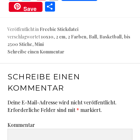
a
w
nt
o
T
Save
ce
it
er
r
ei
b
te
es
d
le
Veröffentlicht in
Freebie Stickdatei
o
r
t
P
n
verschlagwortet
10x10
,
2 cm
,
2 Farben
,
Ball
,
Basketball
,
bis
o
re
2500 Stiche
,
Mini
k
ss
Schreibe einen Kommentar
SCHREIBE EINEN
KOMMENTAR
Deine E-Mail-Adresse wird nicht veröffentlicht.
Erforderliche Felder sind mit
*
markiert.
Kommentar