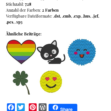
Stichzahl:
728
Anzahl der Farben:
2 Farben
Verfügbare Dateiformate:
.dst, .emb, .exp, .hus, .jef,
.pes, .vp3
Ähnliche Beiträge:
F
T
Pi
W
Share