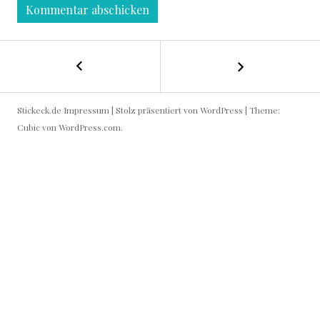
←
B
H
E
e
Stickeck.de
Impressum
|
Stolz präsentiert von WordPress
|
Theme:
r
I
Cubic von
WordPress.com
.
z
f
T
l
a
R
g
g
A
e
G
G
a
y
S
P