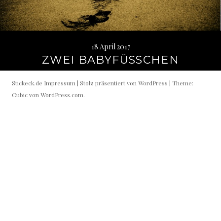
18 April 2017
ZWEI BABYFÜSSCHEN
Stickeck.de
Impressum
|
Stolz präsentiert von WordPress
|
Theme:
Cubic von
WordPress.com
.