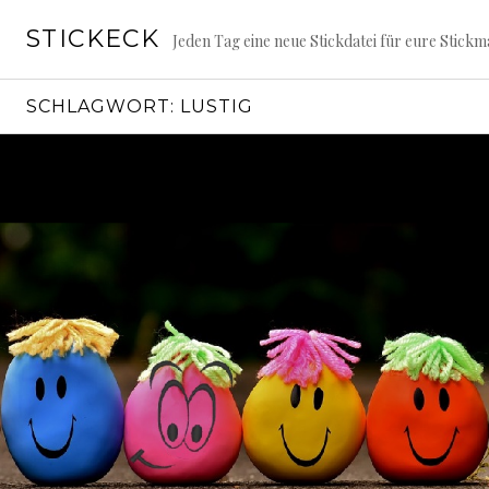
S
STICKECK
p
Jeden Tag eine neue Stickdatei für eure Stickm
r
i
SCHLAGWORT: LUSTIG
n
g
e
z
u
m
I
n
h
a
l
t