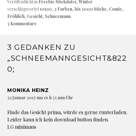
Veröffentlicht in
Freebie Stickdatei
,
Winter
o
r
t
P
n
verschlagwortet
10x10
,
3 Farben
,
bis 5000 Stiche
,
Comic
,
o
re
Fröhlich
,
Gesicht
,
Schneemann
k
ss
3 Kommentare
3 GEDANKEN ZU
„
SCHNEEMANNGESICHT
&822
0;
MONIKA HEINZ
22 Januar 2017 um 16 h 55 min Uhr
Finde das Gesicht prima, würde es gerne runterladen.
Leider kann ich kein download button finden.
LG minimaus