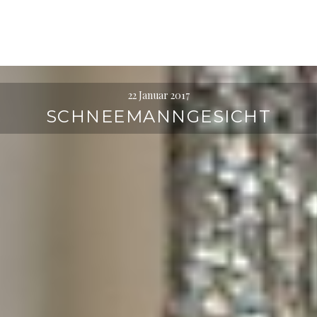
l
t
e
n
22 Januar 2017
SCHNEEMANNGESICHT