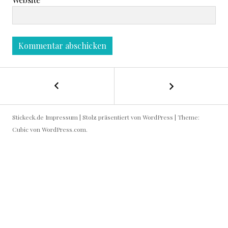
←
B
E
E
i
Stickeck.de
Impressum
|
Stolz präsentiert von WordPress
|
Theme:
s
I
Cubic von
WordPress.com
.
b
ä
T
r
m
R
i
t
A
F
i
G