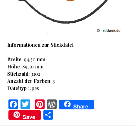
Informationen zur Stickdatei
Breite
: 94,30 mm
Höhe
: 89,50 mm
Stichzahl
: 3102
Anzahl der Farben
: 3
Dateityp
: .pes
F
T
Pi
W
Share
a
w
nt
o
T
Save
ce
it
er
r
ei
b
te
es
d
le