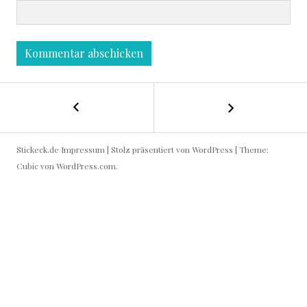
←
B
H
E
e
Stickeck.de
Impressum
|
Stolz präsentiert von WordPress
|
Theme:
r
I
Cubic von
WordPress.com
.
z
f
T
l
a
R
g
g
A
e
P
G
o