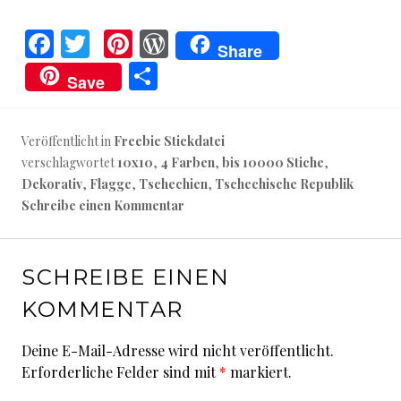
F
T
Pi
W
Share
a
w
nt
o
T
Save
ce
it
er
r
ei
b
te
es
d
le
Veröffentlicht in
Freebie Stickdatei
o
r
t
P
n
verschlagwortet
10x10
,
4 Farben
,
bis 10000 Stiche
,
o
re
Dekorativ
,
Flagge
,
Tschechien
,
Tschechische Republik
k
ss
Schreibe einen Kommentar
SCHREIBE EINEN
KOMMENTAR
Deine E-Mail-Adresse wird nicht veröffentlicht.
Erforderliche Felder sind mit
*
markiert.