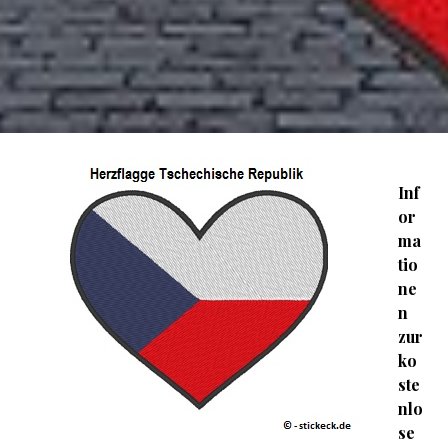
Inf
or
ma
tio
ne
n
zur
ko
ste
nlo
se