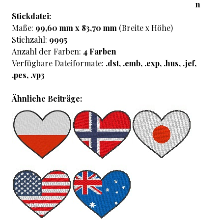
n
Stickdatei:
Maße:
99,60 mm x 83,70 mm
(Breite x Höhe)
Stichzahl:
9995
Anzahl der Farben:
4 Farben
Verfügbare Dateiformate:
.dst, .emb, .exp, .hus, .jef,
.pes, .vp3
Ähnliche Beiträge: