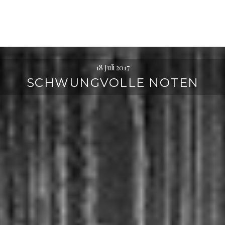
l
t
e
n
18 Juli 2017
SCHWUNGVOLLE NOTEN