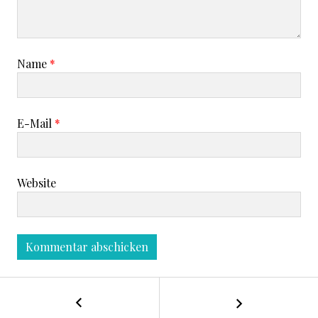
Name
*
E-Mail
*
Website
←
B