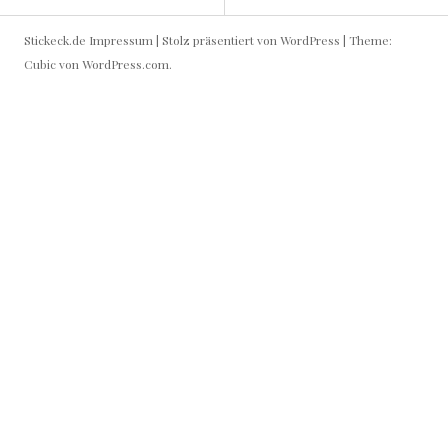
H
E
e
Stickeck.de
Impressum
|
Stolz präsentiert von WordPress
|
Theme:
r
I
Cubic von
WordPress.com
.
z
–
T
Z
u
R
f
a
A
l
l
G
s
s
S
a
t
-
i
n
N
s
t
A