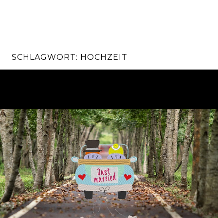
l
t
e
n
SCHLAGWORT: HOCHZEIT